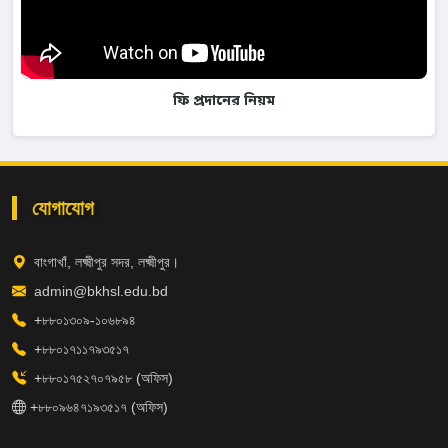
ফি প্রদানের নিয়ম
যোগাযোগ
বাংগাখাঁ, লক্ষ্মীপুর সদর, লক্ষ্মীপুর।
admin@bkhsl.edu.bd
+৮৮০১৩০৯-১০৬৮৯৪
+৮৮০১৭১১৭৯৩৫১৭
+৮৮০১৭৫২৭০৭৯৫৮ (অফিস)
+৮৮০৯৬৪৭১৯৩৫১৭ (অফিস)