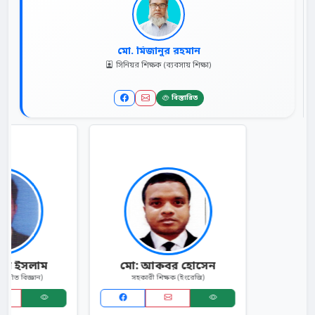
মো. মিজানুর রহমান
সিনিয়র শিক্ষক (ব্যবসায় শিক্ষা)
বিস্তারিত
মো: আকবর হোসেন
সহকারী শিক্ষক (ইংরেজি)