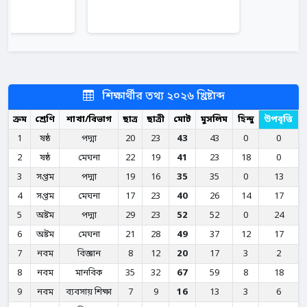
শিক্ষার্থীর তথ্য ২০২৬ খ্রিষ্টাব্দ
ক্রম
শ্রেণি
শাখা/বিভাগ
ছাত্র
ছাত্রী
মোট
মুসলিম
হিন্দু
উপবৃত্তি
1
ষষ্ঠ
পদ্মা
20
23
43
43
0
0
2
ষষ্ঠ
মেঘনা
22
19
41
23
18
0
3
সপ্তম
পদ্মা
19
16
35
35
0
13
4
সপ্তম
মেঘনা
17
23
40
26
14
17
5
অষ্টম
পদ্মা
29
23
52
52
0
24
6
অষ্টম
মেঘনা
21
28
49
37
12
17
7
নবম
বিজ্ঞান
8
12
20
17
3
2
8
নবম
মানবিক
35
32
67
59
8
18
9
নবম
ব্যবসায় শিক্ষা
7
9
16
13
3
6