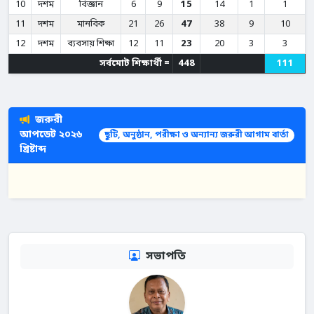
10
দশম
বিজ্ঞান
6
9
15
14
1
1
11
দশম
মানবিক
21
26
47
38
9
10
12
দশম
ব্যবসায় শিক্ষা
12
11
23
20
3
3
সর্বমোট শিক্ষার্থী =
448
111
জরুরী
আপডেট ২০২৬
ছুটি, অনুষ্ঠান, পরীক্ষা ও অন্যান্য জরুরী আগাম বার্তা
খ্রিষ্টাব্দ
সভাপতি