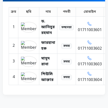
ক্রম
ছবি
নাম
পদবী
মোবাইল
ড.
1
আনিসুর
g
দলনেতা
01711003601
রহমান
ফারহানা
2
g
সদস্য
হক
01711003602
মাসুদ
3
g
সদস্য
রানা
01711003603
শিউলি
4
g
সদস্য
আক্তার
01711003604