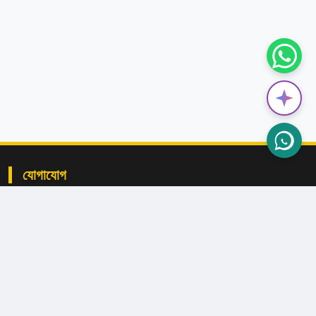
যোগাযোগ
বাংগাখাঁ, লক্ষ্মীপুর সদর, লক্ষ্মীপুর।
admin@bkhsl.edu.bd
+৮৮০১৩০৯-১০৬৮৯৪
+৮৮০১৭১১৭৯৩৫১৭
+৮৮০১৭৫২৭০৭৯৫৮ (অফিস)
+৮৮০৯৬৪৭১৯৩৫১৭ (অফিস)