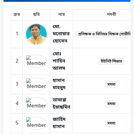
ক্রম
ছবি
নাম
পদবী
মো.
1
মনোয়ার
প্রশিক্ষক ও সিনিয়র শিক্ষক (শারীরিক 
হোসেন
মোঃ
2
শাহিন
ইউনিট লিডার
আলম
হাসান
3
সদস্য
মাহমুদ
তামান্না
4
সদস্য
ইয়াছমিন
জাহিদ
5
সদস্য
হাসান