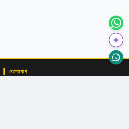
যোগাযোগ
বাংগাখাঁ, লক্ষ্মীপুর সদর, লক্ষ্মীপুর।
admin@bkhsl.edu.bd
+৮৮০১৩০৯-১০৬৮৯৪
+৮৮০১৭১১৭৯৩৫১৭
+৮৮০১৭৫২৭০৭৯৫৮ (অফিস)
+৮৮০৯৬৪৭১৯৩৫১৭ (অফিস)