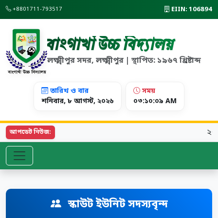
EIIN: 106894
+8801711-793517
বাংগাখাঁ উচ্চ বিদ্যালয়
লক্ষ্মীপুর সদর, লক্ষ্মীপুর | স্থাপিত: ১৯৬৭ খ্রিষ্টাব্দ
তারিখ ও বার
সময়
শনিবার, ৮ আগস্ট, ২০২৬
০৩:১০:০৯ AM
২০২৬ 
আপডেট নিউজ:
স্কাউট ইউনিট সদস্যবৃন্দ