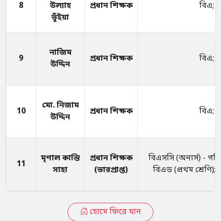
8
উল্যাহ
প্রধান শিক্ষক
বিএ; 
ভূঁইয়া
নাজিম
9
প্রধান শিক্ষক
বিএ; 
উদ্দিন
মো. নিজাম
10
প্রধান শিক্ষক
বিএ; 
উদ্দিন
মৃণাল কান্তি
প্রধান শিক্ষক
বিএসসি (অনার্স) - গণ
11
সাহা
(ভারপ্রাপ্ত)
বিএড (প্রথম শ্রেণি); 
হোমে ফিরে যান