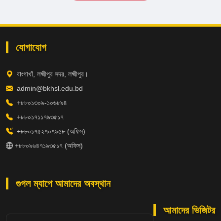
যোগাযোগ
বাংগাখাঁ, লক্ষ্মীপুর সদর, লক্ষ্মীপুর।
admin@bkhsl.edu.bd
+৮৮০১৩০৯-১০৬৮৯৪
+৮৮০১৭১১৭৯৩৫১৭
+৮৮০১৭৫২৭০৭৯৫৮ (অফিস)
+৮৮০৯৬৪৭১৯৩৫১৭ (অফিস)
গুগল ম্যাপে আমাদের অবস্থান
আমাদের ভিজিটর